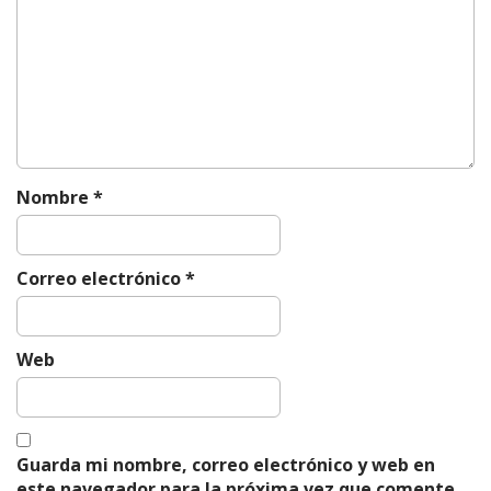
n
d
e
e
n
t
r
Nombre
*
a
d
a
Correo electrónico
*
s
Web
Guarda mi nombre, correo electrónico y web en
este navegador para la próxima vez que comente.