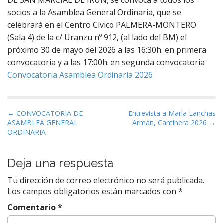
DE SAN MARCIAL DE IRÚN, se convoca a todos los
socios a la Asamblea General Ordinaria, que se
celebrará en el Centro Cívico PALMERA-MONTERO
(Sala 4) de la c/ Uranzu nº 912, (al lado del BM) el
próximo 30 de mayo del 2026 a las 16:30h. en primera
convocatoria y a las 17:00h. en segunda convocatoria
Convocatoria Asamblea Ordinaria 2026
N
← CONVOCATORIA DE
Entrevista a María Lanchas
ASAMBLEA GENERAL
Armán, Cantinera 2026 →
a
ORDINARIA
v
e
Deja una respuesta
g
a
Tu dirección de correo electrónico no será publicada.
c
Los campos obligatorios están marcados con
*
i
Comentario
*
ó