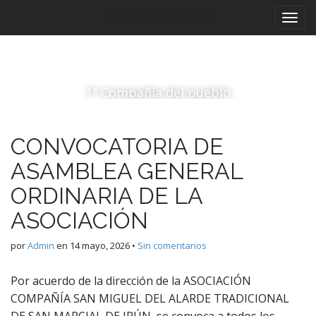
M
S
Compañía San Miguel
a
e
l
n
t
ú
a
p
r
1ª Compañía del pueblo
r
a
i
l
c
n
CONVOCATORIA DE
o
c
n
ASAMBLEA GENERAL
i
t
p
ORDINARIA DE LA
e
a
n
ASOCIACIÓN
i
l
d
por
Admin
en
14 mayo, 2026
•
Sin comentarios
o
Por acuerdo de la dirección de la ASOCIACIÓN
COMPAÑÍA SAN MIGUEL DEL ALARDE TRADICIONAL