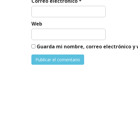
Correo electrónico
*
d
a
s
Web
Guarda mi nombre, correo electrónico y