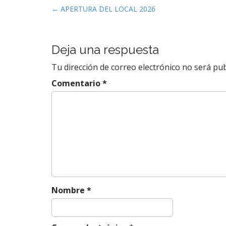
N
← APERTURA DEL LOCAL 2026
a
v
e
Deja una respuesta
g
Tu dirección de correo electrónico no será pub
a
Comentario
*
c
i
ó
n
d
e
e
n
Nombre
*
t
r
a