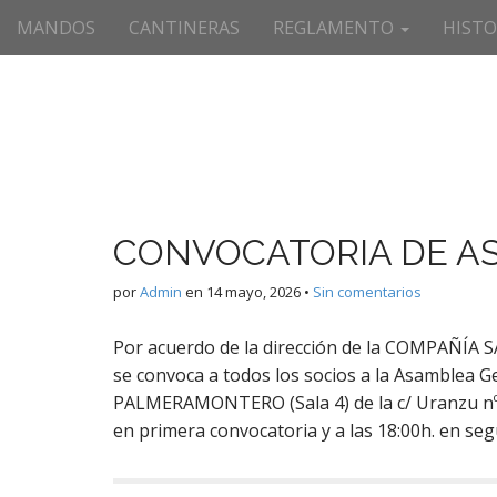
M
S
MANDOS
CANTINERAS
REGLAMENTO
HISTO
a
e
l
n
t
ú
a
p
r
r
a
i
l
c
n
o
c
CONVOCATORIA DE A
n
i
t
por
Admin
en
14 mayo, 2026
•
Sin comentarios
p
e
a
n
Por acuerdo de la dirección de la COMPAÑ
i
l
se convoca a todos los socios a la Asamblea Ge
d
o
PALMERAMONTERO (Sala 4) de la c/ Uranzu nº 91
en primera convocatoria y a las 18:00h. en se