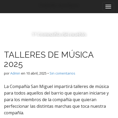
M
S
Compañía San Miguel
a
e
l
n
t
ú
a
p
r
1ª Compañía del pueblo
r
a
i
l
c
n
TALLERES DE MÚSICA
o
c
n
2025
i
t
p
e
por
Admin
en
10 abril, 2025
•
Sin comentarios
a
n
i
l
La Compañía San Miguel impartirá talleres de música
d
para todos aquellos del barrio que quieran iniciarse y
o
para los miembros de la compañía que quieran
perfeccionar las distintas marchas que toca nuestra
compañía.