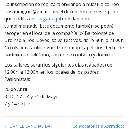
La inscripción se realizará enviando a nuestro correo
ciasanmiguel@gmail.com el documento de inscripción
que podéis
descargar aquí
debidamente
cumplimentado. Este documento también se podrá
recoger en el local de la compañía (c/ Bartolomé de
Urdinso 5) los jueves, salvo festivos, de 19:30h. a 21:00h.
No olvidéis facilitar vuestro nombre, apellidos, fecha de
nacimiento, teléfono, correo de contacto y domicilio.
Los talleres serán los siguientes días (sábados) de
12:00h. a 13:00h. en los locales de los padres
Pasionistas:
26 de Abril
3, 10, 17, 24 y 31 de Mayo
7 y 14 de Junio
N
← DANIEL LANCHAS BAY
Convocatorias a Asambleas