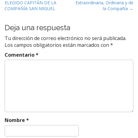
ELEGIDO CAPITÁN DE LA
Extraordinaria, Ordinaria y de
a
COMPAÑÍA SAN MIGUEL
la Compañía →
v
e
Deja una respuesta
g
a
Tu dirección de correo electrónico no será publicada.
c
Los campos obligatorios están marcados con
*
i
Comentario
*
ó
n
d
e
e
n
t
r
Nombre
*
a
d