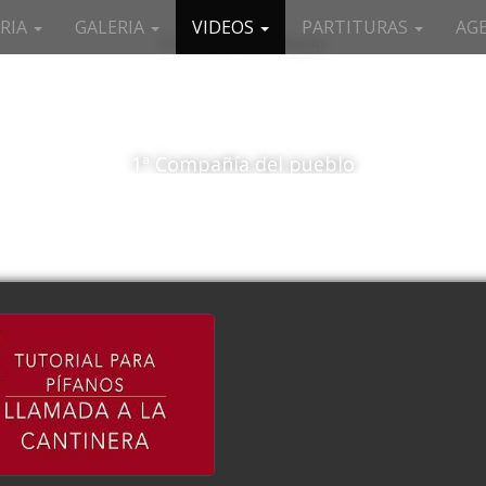
RIA
GALERIA
VIDEOS
PARTITURAS
AG
Compañía San Miguel
1ª Compañía del pueblo
Llamada a la Cantinera
watch video