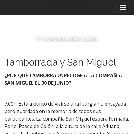
M
S
Compañía San Miguel
a
e
l
n
t
ú
a
p
r
1ª Compañía del pueblo
r
a
i
l
c
n
Tamborrada y San Miguel
o
c
n
i
t
¿POR QUÉ TAMBORRADA RECOGE A LA COMPAÑÍA
p
e
SAN MIGUEL EL 30 DE JUNIO?
a
n
i
l
d
7:00h. Está a punto de vivirse una liturgia no ensayada
o
pero guardada en la memoria de todos sus
participantes. La compañía San Miguel espera formada.
Por el Paseo de Colón, a la altura de la calle Aduana,
asoma la Tamborrada. Avanza por el puente. Alcanza la