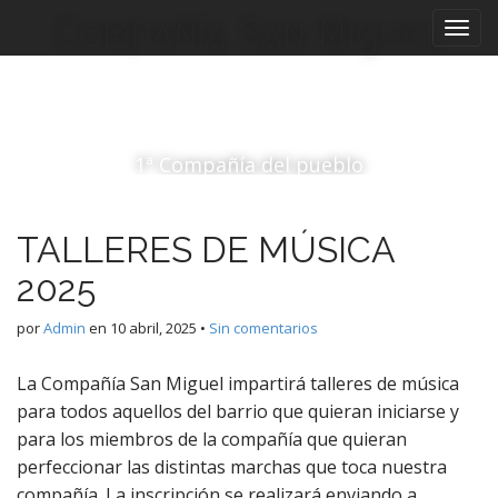
M
S
Compañía San Miguel
a
e
l
n
t
ú
a
p
r
r
a
1ª Compañía del pueblo
i
l
c
n
o
c
TALLERES DE MÚSICA
n
i
t
2025
p
e
a
n
por
Admin
en
10 abril, 2025
•
Sin comentarios
i
l
d
La Compañía San Miguel impartirá talleres de música
o
para todos aquellos del barrio que quieran iniciarse y
para los miembros de la compañía que quieran
perfeccionar las distintas marchas que toca nuestra
compañía. La inscripción se realizará enviando a