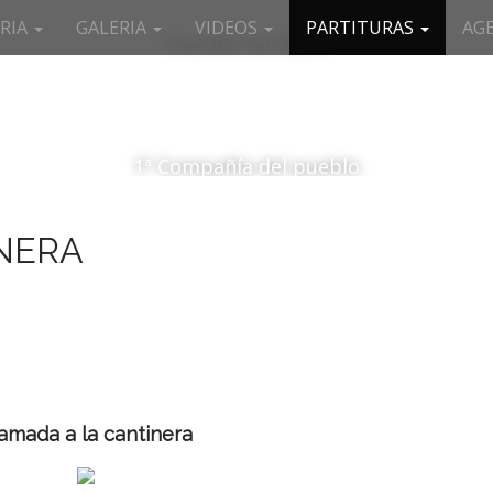
RIA
GALERIA
VIDEOS
PARTITURAS
AG
Compañía San Miguel
1ª Compañía del pueblo
NERA
amada a la cantinera