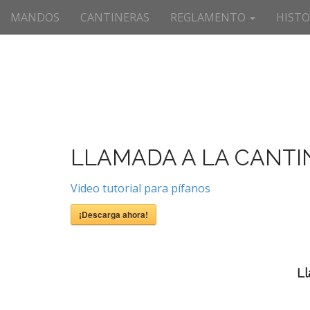
Menú principal
Saltar al contenido
MANDOS
CANTINERAS
REGLAMENTO
HISTO
LLAMADA A LA CANTI
Video tutorial para pífanos
¡Descarga ahora!
Ll