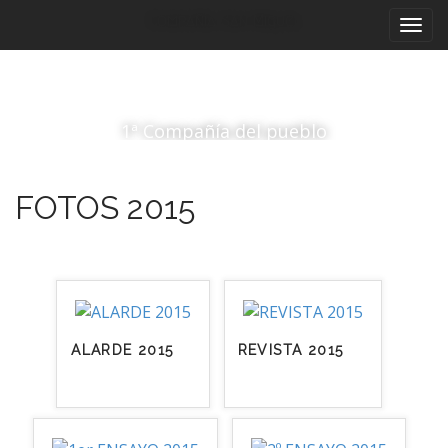
Menú principal
Saltar al contenido
Compañía San Miguel
1ª Compañía del pueblo
FOTOS 2015
ALARDE 2015
REVISTA 2015