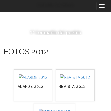
Menú principal
Saltar al contenido
Compañía San Miguel
1ª Compañía del pueblo
FOTOS 2012
ALARDE 2012
REVISTA 2012