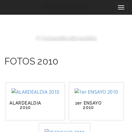
Menú principal
Saltar al contenido
Compañía San Miguel
1ª Compañía del pueblo
FOTOS 2010
ALARDEALDIA
1er ENSAYO
2010
2010