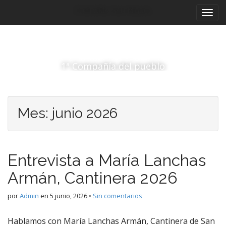
M
S
Compañía San Miguel
a
e
l
n
t
ú
a
p
r
1ª Compañía del pueblo
r
a
i
l
c
n
o
c
Mes:
junio 2026
n
i
t
p
e
a
n
Entrevista a María Lanchas
i
l
d
Armán, Cantinera 2026
o
por
Admin
en
5 junio, 2026
•
Sin comentarios
Hablamos con María Lanchas Armán, Cantinera de San