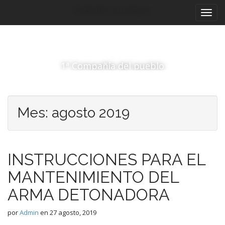
M
S
Compañía San Miguel
a
e
l
n
t
ú
a
p
r
1ª Compañía del pueblo
r
a
i
l
c
n
o
c
Mes:
agosto 2019
n
i
t
p
e
a
n
INSTRUCCIONES PARA EL
i
l
d
MANTENIMIENTO DEL
o
ARMA DETONADORA
por
Admin
en
27 agosto, 2019